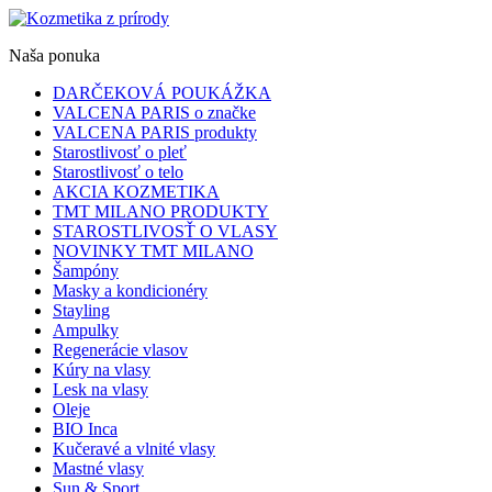
Naša ponuka
DARČEKOVÁ POUKÁŽKA
VALCENA PARIS o značke
VALCENA PARIS produkty
Starostlivosť o pleť
Starostlivosť o telo
AKCIA KOZMETIKA
TMT MILANO PRODUKTY
STAROSTLIVOSŤ O VLASY
NOVINKY TMT MILANO
Šampóny
Masky a kondicionéry
Stayling
Ampulky
Regenerácie vlasov
Kúry na vlasy
Lesk na vlasy
Oleje
BIO Inca
Kučeravé a vlnité vlasy
Mastné vlasy
Sun & Sport