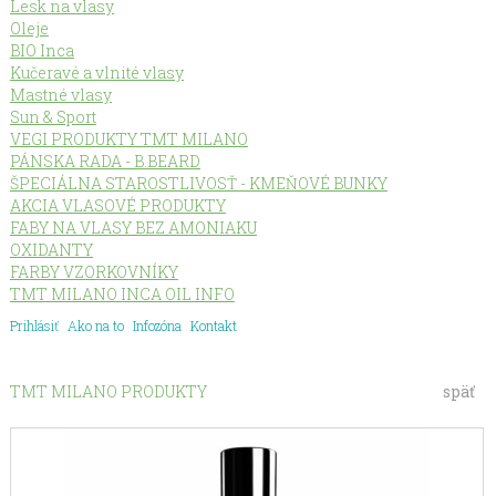
Lesk na vlasy
Oleje
BIO Inca
Kučeravé a vlnité vlasy
Mastné vlasy
Sun & Sport
VEGI PRODUKTY TMT MILANO
PÁNSKA RADA - B.BEARD
ŠPECIÁLNA STAROSTLIVOSŤ - KMEŇOVÉ BUNKY
AKCIA VLASOVÉ PRODUKTY
FABY NA VLASY BEZ AMONIAKU
OXIDANTY
FARBY VZORKOVNÍKY
TMT MILANO INCA OIL INFO
Prihlásiť
Ako na to
Infozóna
Kontakt
TMT MILANO PRODUKTY
späť