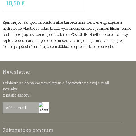
18,50 €
Zjemňujúci šampón na bradu s aloe barbadensis. Jeho energizujúce a
hydratačné vlastnosti robia bradu výnimočne silnou a jemnou. BBear jemne
čistí, upokojuje svrbenie, podráždenie. POUŽITIE: Navlhčite bradu a fúzy
teplou vodou, naneste potrebné množstvo šampónu, jemne vmasírujte.
Nechajte pôsobiť minútu, potom dôkladne opláchnite teplou vodou.
Newsletter
Prihláste sa do nášho newsletteru a dostávajte na svoj e-mail
novinky
z nášho eshopu!
Zákaznícke centrum