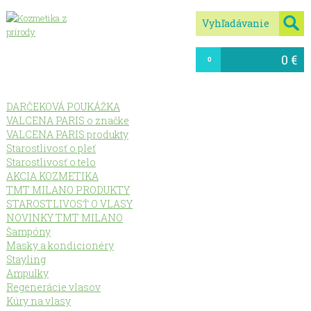
0 €
0
DARČEKOVÁ POUKÁŽKA
VALCENA PARIS o značke
VALCENA PARIS produkty
Starostlivosť o pleť
Starostlivosť o telo
AKCIA KOZMETIKA
TMT MILANO PRODUKTY
STAROSTLIVOSŤ O VLASY
NOVINKY TMT MILANO
Šampóny
Masky a kondicionéry
Stayling
Ampulky
Regenerácie vlasov
Kúry na vlasy