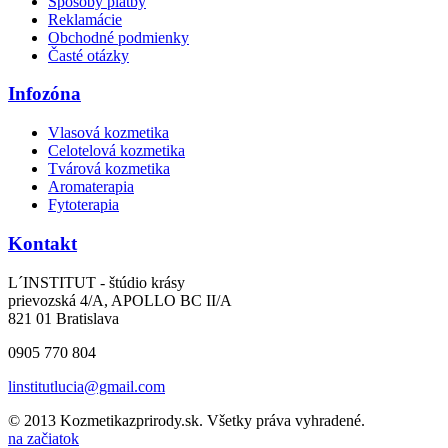
Spôsoby platby
Reklamácie
Obchodné podmienky
Časté otázky
Infozóna
Vlasová kozmetika
Celotelová kozmetika
Tvárová kozmetika
Aromaterapia
Fytoterapia
Kontakt
L´INSTITUT - štúdio krásy
prievozská 4/A, APOLLO BC II/A
821 01 Bratislava
0905 770 804
linstitutlucia@gmail.com
© 2013
Kozmetikazprirody.sk
. Všetky práva vyhradené.
na začiatok