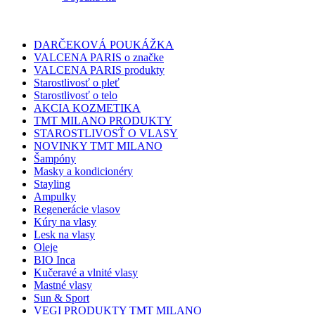
DARČEKOVÁ POUKÁŽKA
VALCENA PARIS o značke
VALCENA PARIS produkty
Starostlivosť o pleť
Starostlivosť o telo
AKCIA KOZMETIKA
TMT MILANO PRODUKTY
STAROSTLIVOSŤ O VLASY
NOVINKY TMT MILANO
Šampóny
Masky a kondicionéry
Stayling
Ampulky
Regenerácie vlasov
Kúry na vlasy
Lesk na vlasy
Oleje
BIO Inca
Kučeravé a vlnité vlasy
Mastné vlasy
Sun & Sport
VEGI PRODUKTY TMT MILANO