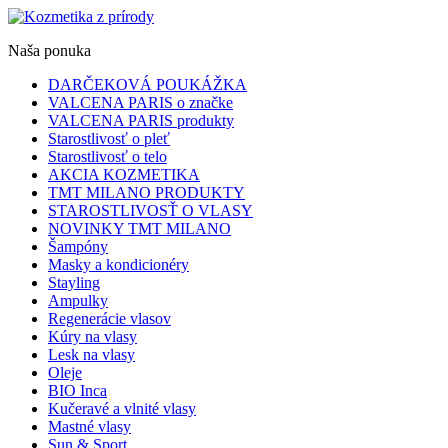
Naša ponuka
DARČEKOVÁ POUKÁŽKA
VALCENA PARIS o značke
VALCENA PARIS produkty
Starostlivosť o pleť
Starostlivosť o telo
AKCIA KOZMETIKA
TMT MILANO PRODUKTY
STAROSTLIVOSŤ O VLASY
NOVINKY TMT MILANO
Šampóny
Masky a kondicionéry
Stayling
Ampulky
Regenerácie vlasov
Kúry na vlasy
Lesk na vlasy
Oleje
BIO Inca
Kučeravé a vlnité vlasy
Mastné vlasy
Sun & Sport