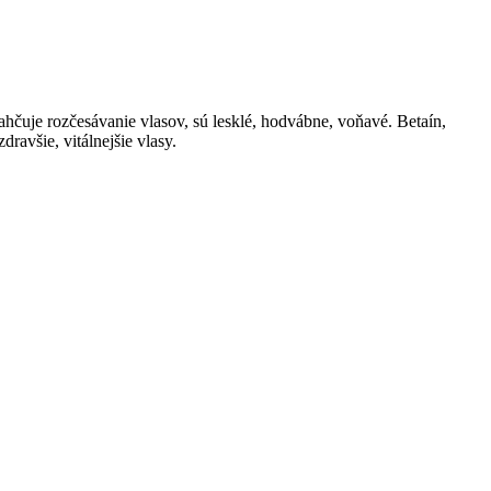
hčuje rozčesávanie vlasov, sú lesklé, hodvábne, voňavé. Betaín,
ravšie, vitálnejšie vlasy.