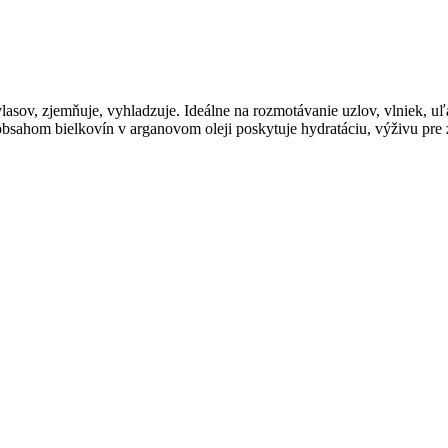
asov, zjemňuje, vyhladzuje. Ideálne na rozmotávanie uzlov, vlniek, uľa
bsahom bielkovín v arganovom oleji poskytuje hydratáciu, výživu pre zd