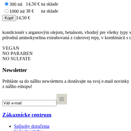
14,50 €
na sklade
300 ml
38 €
na sklade
1000 ml
14,50 €
kondicionér s arganovým olejom, betaínom, vhodný pre všetky typy vl
prírodná aminokyselina extrahovaná z cukrovej repy, v kombinácii s o
VEGAN
NO PARABEN
NO SULFATE
Newsletter
Prihláste sa do nášho newsletteru a dostávajte na svoj e-mail novinky
z nášho eshopu!
Zákaznícke centrum
Spôsoby doručenia