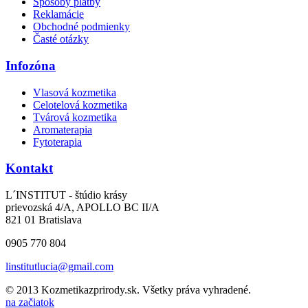
Spôsoby platby
Reklamácie
Obchodné podmienky
Časté otázky
Infozóna
Vlasová kozmetika
Celotelová kozmetika
Tvárová kozmetika
Aromaterapia
Fytoterapia
Kontakt
L´INSTITUT - štúdio krásy
prievozská 4/A, APOLLO BC II/A
821 01 Bratislava
0905 770 804
linstitutlucia@gmail.com
© 2013
Kozmetikazprirody.sk
. Všetky práva vyhradené.
na začiatok