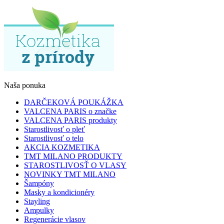
Naša ponuka
DARČEKOVÁ POUKÁŽKA
VALCENA PARIS o značke
VALCENA PARIS produkty
Starostlivosť o pleť
Starostlivosť o telo
AKCIA KOZMETIKA
TMT MILANO PRODUKTY
STAROSTLIVOSŤ O VLASY
NOVINKY TMT MILANO
Šampóny
Masky a kondicionéry
Stayling
Ampulky
Regenerácie vlasov