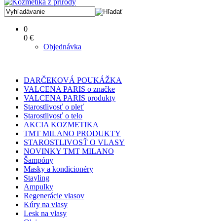
0
0 €
Objednávka
DARČEKOVÁ POUKÁŽKA
VALCENA PARIS o značke
VALCENA PARIS produkty
Starostlivosť o pleť
Starostlivosť o telo
AKCIA KOZMETIKA
TMT MILANO PRODUKTY
STAROSTLIVOSŤ O VLASY
NOVINKY TMT MILANO
Šampóny
Masky a kondicionéry
Stayling
Ampulky
Regenerácie vlasov
Kúry na vlasy
Lesk na vlasy