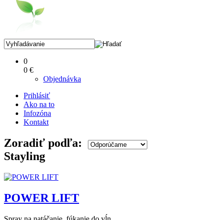
0
0 €
Objednávka
Prihlásiť
Ako na to
Infozóna
Kontakt
Zoradiť podľa:
Stayling
POWER LIFT
Spray na natáčanie, fúkanie do vĺn