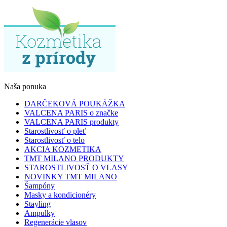
Naša ponuka
DARČEKOVÁ POUKÁŽKA
VALCENA PARIS o značke
VALCENA PARIS produkty
Starostlivosť o pleť
Starostlivosť o telo
AKCIA KOZMETIKA
TMT MILANO PRODUKTY
STAROSTLIVOSŤ O VLASY
NOVINKY TMT MILANO
Šampóny
Masky a kondicionéry
Stayling
Ampulky
Regenerácie vlasov