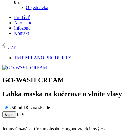
0 €
Objednávka
Prihlásiť
Ako na to
Infozóna
Kontakt
späť
TMT MILANO PRODUKTY
GO-WASH CREAM
Ľahká maska na kučeravé a vlnité vlasy
18 €
na sklade
250 ml
18 €
Jemný Co-Wash Cream obsahuje arganový, ricínový olej,