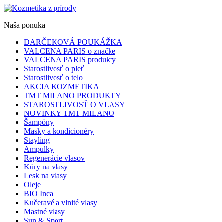
Naša ponuka
DARČEKOVÁ POUKÁŽKA
VALCENA PARIS o značke
VALCENA PARIS produkty
Starostlivosť o pleť
Starostlivosť o telo
AKCIA KOZMETIKA
TMT MILANO PRODUKTY
STAROSTLIVOSŤ O VLASY
NOVINKY TMT MILANO
Šampóny
Masky a kondicionéry
Stayling
Ampulky
Regenerácie vlasov
Kúry na vlasy
Lesk na vlasy
Oleje
BIO Inca
Kučeravé a vlnité vlasy
Mastné vlasy
Sun & Sport