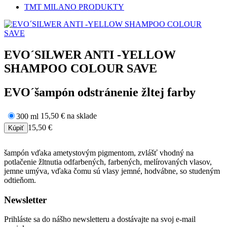
TMT MILANO PRODUKTY
EVO´SILWER ANTI -YELLOW
SHAMPOO COLOUR SAVE
EVO´šampón odstránenie žltej farby
15,50 €
na sklade
300 ml
15,50 €
šampón vďaka ametystovým pigmentom, zvlášť vhodný na
potlačenie žltnutia odfarbených, farbených, melírovaných vlasov,
jemne umýva, vďaka čomu sú vlasy jemné, hodvábne, so studeným
odtieňom.
Newsletter
Prihláste sa do nášho newsletteru a dostávajte na svoj e-mail