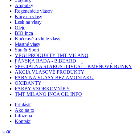
Ampulky
Regenerácie vlasov
Kúry na vlasy
Lesk na vlasy
Oleje
BIO Inca
Kučeravé a vlnité vlasy
Mastné vlasy
Sun & Sport
VEGI PRODUKTY TMT MILANO
PÁNSKA RADA - B.BEARD
ŠPECIÁLNA STAROSTLIVOSŤ - KMEŇOVÉ BUNKY
AKCIA VLASOVÉ PRODUKTY
FABY NA VLASY BEZ AMONIAKU
OXIDANTY
FARBY VZORKOVNÍKY
TMT MILANO INCA OIL INFO
Prihlásiť
Ako na to
Infozóna
Kontakt
späť