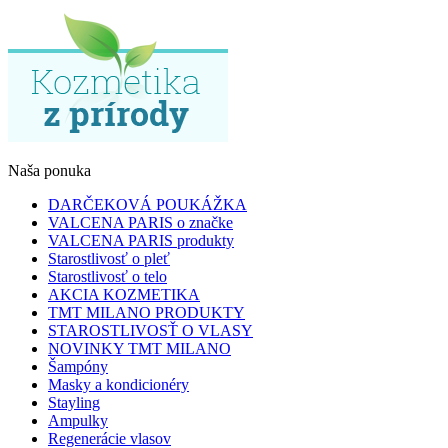
Naša ponuka
DARČEKOVÁ POUKÁŽKA
VALCENA PARIS o značke
VALCENA PARIS produkty
Starostlivosť o pleť
Starostlivosť o telo
AKCIA KOZMETIKA
TMT MILANO PRODUKTY
STAROSTLIVOSŤ O VLASY
NOVINKY TMT MILANO
Šampóny
Masky a kondicionéry
Stayling
Ampulky
Regenerácie vlasov