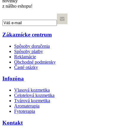
novinky
z nášho eshopu!
Zákaznícke centrum
Spôsoby doručenia
Spôsoby platby
Reklamácie
Obchodné podmienky
Časté otázky
Infozóna
Vlasová kozmetika
Celotelová kozmetika
Tvárová kozmetika
Aromaterapia
Fytoterapia
Kontakt