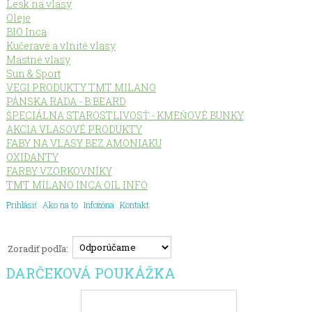
Lesk na vlasy
Oleje
BIO Inca
Kučeravé a vlnité vlasy
Mastné vlasy
Sun & Sport
VEGI PRODUKTY TMT MILANO
PÁNSKA RADA - B.BEARD
ŠPECIÁLNA STAROSTLIVOSŤ - KMEŇOVÉ BUNKY
AKCIA VLASOVÉ PRODUKTY
FABY NA VLASY BEZ AMONIAKU
OXIDANTY
FARBY VZORKOVNÍKY
TMT MILANO INCA OIL INFO
Prihlásiť
Ako na to
Infozóna
Kontakt
Zoradiť podľa:
DARČEKOVÁ POUKÁŽKA