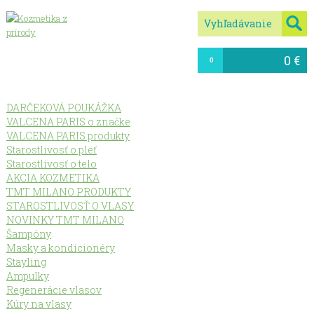
0 €
0
DARČEKOVÁ POUKÁŽKA
VALCENA PARIS o značke
VALCENA PARIS produkty
Starostlivosť o pleť
Starostlivosť o telo
AKCIA KOZMETIKA
TMT MILANO PRODUKTY
STAROSTLIVOSŤ O VLASY
NOVINKY TMT MILANO
Šampóny
Masky a kondicionéry
Stayling
Ampulky
Regenerácie vlasov
Kúry na vlasy